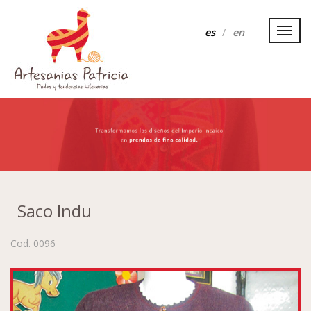
Toggl
es
/
en
navig
Saco Indu
Cod. 0096